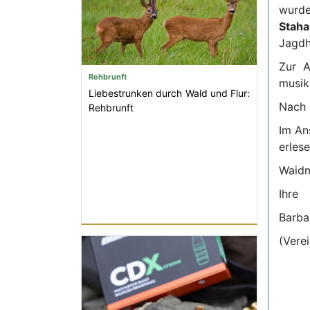
wurd
Staha
Jagdh
Zur A
Rehbrunft
musik
Liebestrunken durch Wald und Flur:
Nach 
Rehbrunft
Im An
erles
Waidm
Ihre
Barba
(Vere