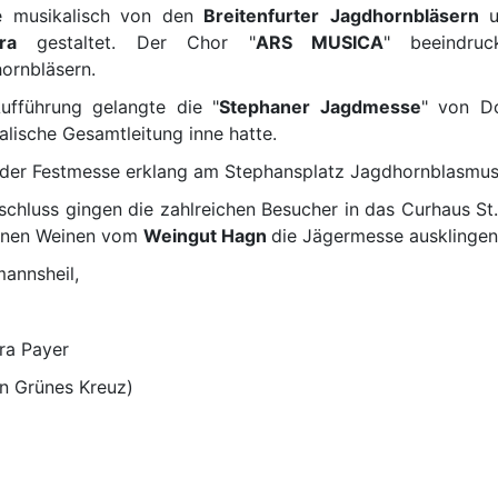
e musikalisch von den
Breitenfurter
Jagdhornbläsern
u
ra
gestaltet. Der Chor "
ARS MUSICA
" beeindruc
ornbläsern.
ufführung gelangte die "
Stephaner Jagdmesse
" von D
alische Gesamtleitung inne hatte.
der Festmesse erklang am Stephansplatz Jagdhornblasmus
schluss gingen die zahlreichen Besucher in das Curhaus St
enen Weinen vom
Weingut Hagn
die Jägermesse ausklingen
annsheil,
ra Payer
in Grünes Kreuz)