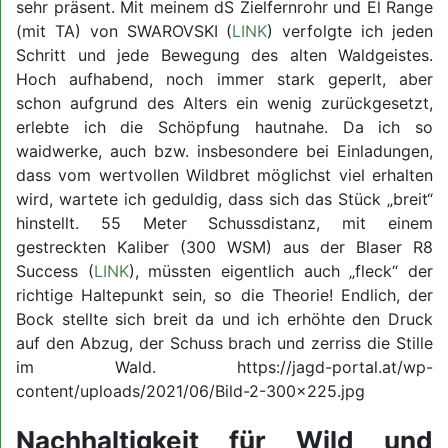
sehr präsent. Mit meinem dS Zielfernrohr und El Range
(mit TA) von SWAROVSKI (
LINK
) verfolgte ich jeden
Schritt und jede Bewegung des alten Waldgeistes.
Hoch aufhabend, noch immer stark geperlt, aber
schon aufgrund des Alters ein wenig zurückgesetzt,
erlebte ich die Schöpfung hautnahe. Da ich so
waidwerke, auch bzw. insbesondere bei Einladungen,
dass vom wertvollen Wildbret möglichst viel erhalten
wird, wartete ich geduldig, dass sich das Stück „breit“
hinstellt. 55 Meter Schussdistanz, mit einem
gestreckten Kaliber (300 WSM) aus der Blaser R8
Success (
LINK
), müssten eigentlich auch „fleck“ der
richtige Haltepunkt sein, so die Theorie! Endlich, der
Bock stellte sich breit da und ich erhöhte den Druck
auf den Abzug, der Schuss brach und zerriss die Stille
im Wald. https://jagd-portal.at/wp-
content/uploads/2021/06/Bild-2-300x225.jpg
Nachhaltigkeit für Wild und