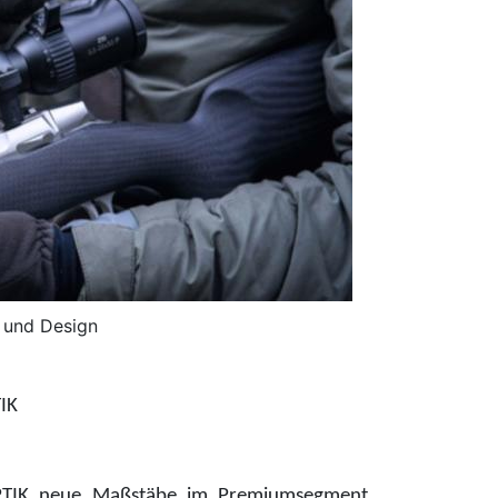
n und Design
IK
OPTIK neue Maßstäbe im Premiumsegment