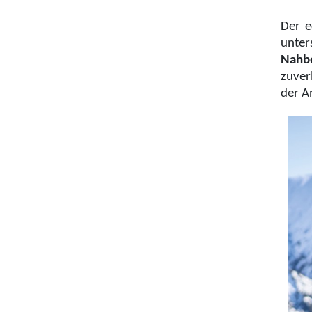
Der e
unter
Nahbe
zuver
der A