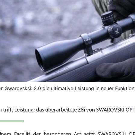
on Swarovsksi: 2.0 die ultimative Leistung in neuer Funktio
 trifft Leistung: d
as überarbeitete Z8i von SWAROVSKI OPT
einem Facelift der besonderen Art setzt SWAROVSKI 