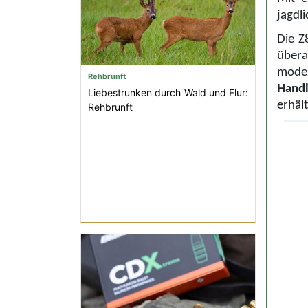
jagdli
Die Z
übera
moder
Rehbrunft
Handl
Liebestrunken durch Wald und Flur:
erhält
Rehbrunft