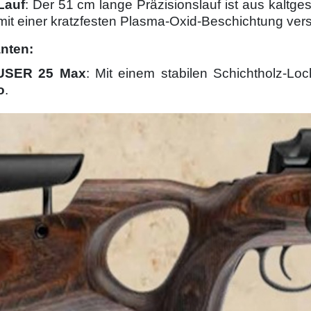
Lauf
: Der 51 cm lange Präzisionslauf ist aus kaltge
mit einer kratzfesten Plasma-Oxid-Beschichtung ver
anten:
USER 25 Max
: Mit einem stabilen Schichtholz-Lo
o
.