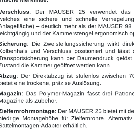
Verschluss
: Der MAUSER 25 verwendet das „
welches eine sichere und schnelle Verriegelun
Anlagefläche) – deutlich mehr als der MAUSER 98 m
leichtgängig und der Kammerstengel ergonomisch opt
Sicherung
: Die Zweistellungssicherung wirkt dir
Kolbenhals und Verschluss positioniert und lässt s
Transportsicherung kann per Daumendruck gelöst
Zustand die Kammer geöffnet werden kann.
Abzug
: Der Direktabzug ist stufenlos zwischen 
bietet eine trockene, präzise Auslösung.
Magazin
: Das Polymer-Magazin fasst drei Patron
Magazine als Zubehör.
Zielfernrohrmontage
: Der MAUSER 25 bietet mit de
niedrige Montagehöhe für Zielfernrohre. Alternati
Sattelmontagen-Adapter erhältlich.