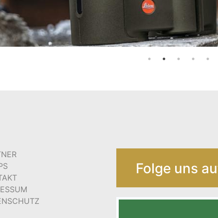
TNER
Folge uns au
PS
TAKT
RESSUM
ENSCHUTZ