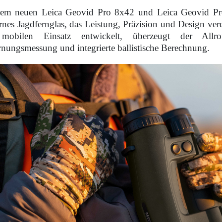
em neuen Leica Geovid Pro 8x42 und Leica Geovid Pro 
nes Jagdfernglas, das Leistung, Präzision und Design verei
mobilen Einsatz entwickelt, überzeugt der Allro
rnungsmessung und integrierte ballistische Berechnung.